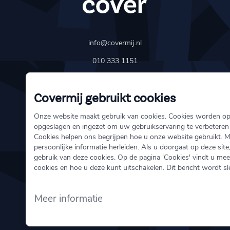
info@covermij.nl
010 333 1151
Schiedamse Vest 154
Covermij gebruikt cookies
3011 BH Rotterdam
Onze website maakt gebruik van cookies. Cookies worden o
opgeslagen en ingezet om uw gebruikservaring te verbeteren
Over ons
Cookies helpen ons begrijpen hoe u onze website gebruikt. 
persoonlijke informatie herleiden. Als u doorgaat op deze site
Schade melden
gebruik van deze cookies. Op de pagina 'Cookies' vindt u mee
Onze verzekeringen
cookies en hoe u deze kunt uitschakelen. Dit bericht wordt s
Meer informatie
Direct regelen