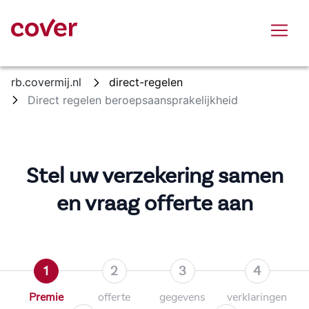
Overslaan en naar hoofdinhoud gaan
rb.covermij.nl
direct-regelen
Direct regelen beroepsaansprakelijkheid
Stel uw verzekering samen
en vraag offerte aan
1
2
3
4
Premie
offerte
gegevens
verklaringen