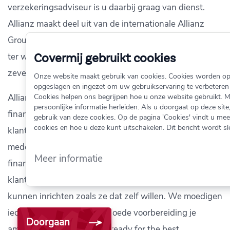
verzekeringsadviseur is u daarbij graag van dienst.
Allianz maakt deel uit van de internationale Allianz
Group, een van de grootste financiële dienstverleners
ter wereld met ruim zestig miljoen klanten in meer dan
Covermij gebruikt cookies
zeventig landen.
Onze website maakt gebruik van cookies. Cookies worden o
opgeslagen en ingezet om uw gebruikservaring te verbeteren
Allianz Group is een wereldleider in verzekeringen en
Cookies helpen ons begrijpen hoe u onze website gebruikt. 
persoonlijke informatie herleiden. Als u doorgaat op deze site
financiële dienstverlening. Met ruim 125 miljoen
gebruik van deze cookies. Op de pagina 'Cookies' vindt u mee
cookies en hoe u deze kunt uitschakelen. Dit bericht wordt s
klanten in bijna 70 landen en meer dan 157.000
medewerkers. Ons doel is de meest betrouwbare
Meer informatie
financiële dienstverlener te zijn. We helpen onze
klanten de juiste keuzes te maken. Zodat ze hun leven
kunnen inrichten zoals ze dat zelf willen. We moedigen
iedereen aan om met een goede voorbereiding je
Doorgaan
ambities te realiseren. Get ready for the best.